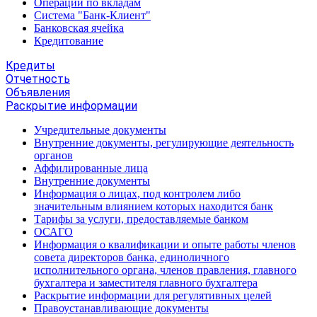
Операции по вкладам
Система "Банк-Клиент"
Банковская ячейка
Кредитование
Кредиты
Отчетность
Объявления
Раскрытие информации
Учредительные документы
Внутренние документы, регулирующие деятельность
органов
Аффилированные лица
Внутренние документы
Информация о лицах, под контролем либо
значительным влиянием которых находится банк
Тарифы за услуги, предоставляемые банком
ОСАГО
Информация о квалификации и опыте работы членов
совета директоров банка, единоличного
исполнительного органа, членов правления, главного
бухгалтера и заместителя главного бухгалтера
Раскрытие информации для регулятивных целей
Правоустанавливающие документы